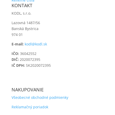
Reliéfne čísla
KONTAKT
KODL, s.r.o.
Lazovná 1487/56
Banská Bystrica
974 01
E-mail:
kodl@kodl.sk
IČO:
36042552
DIČ:
2020072395
IČ DPH:
SK2020072395
NAKUPOVANIE
Všeobecné obchodné podmienky
Reklamačný poriadok