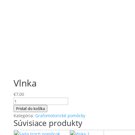
Vlnka
€
7,00
množstvo
Vlnka
Pridať do košíka
Kategória:
Grafomotorické pomôcky
Súvisiace produkty