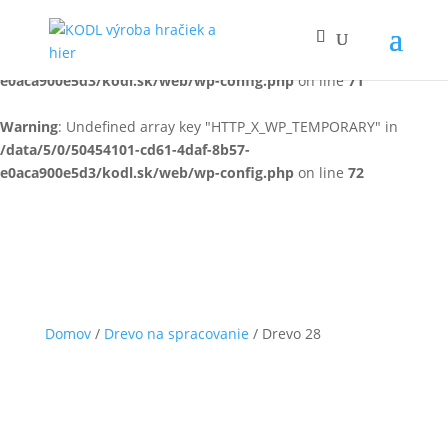
Warning
: Undefined array key "HTTP_X_WP_TEMPORARY" in
/data/5/0/50454101-cd61-4daf-8b57-
e0aca900e5d3/kodl.sk/web/wp-config.php
on line
71
Warning
: Undefined array key "HTTP_X_WP_TEMPORARY" in
/data/5/0/50454101-cd61-4daf-8b57-
e0aca900e5d3/kodl.sk/web/wp-config.php
on line
72
Domov
/
Drevo na spracovanie
/ Drevo 28